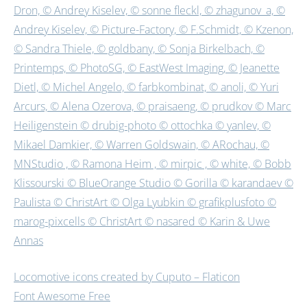
Dron, © Andrey Kiselev, © sonne fleckl, © zhagunov_a, ©
Andrey Kiselev, © Picture-Factory, © F.Schmidt, © Kzenon,
© Sandra Thiele, © goldbany, © Sonja Birkelbach, ©
Printemps, © PhotoSG, © EastWest Imaging, © Jeanette
Dietl, © Michel Angelo, © farbkombinat, © anoli, © Yuri
Arcurs, © Alena Ozerova, © praisaeng, © prudkov © Marc
Heiligenstein © drubig-photo © ottochka © yanlev, ©
Mikael Damkier, © Warren Goldswain, © ARochau, ©
MNStudio , © Ramona Heim , © mirpic , © white, © Bobb
Klissourski © BlueOrange Studio © Gorilla © karandaev ©
Paulista © ChristArt © Olga Lyubkin © grafikplusfoto ©
marog-pixcells © ChristArt © nasared © Karin & Uwe
Annas
Locomotive icons created by Cuputo – Flaticon
Font Awesome Free